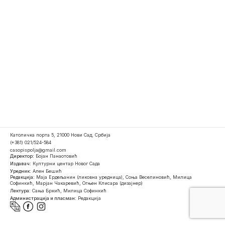
Католичка порта 5, 21000 Нови Сад, Србија
(+381) 021/524-584
casopispolja@gmail.com
Директор:
Бојан Панаотовић
Издавач:
Културни центар Новог Сада
Уредник:
Ален Бешић
Редакција:
Маја Ердељанин (ликовна уредница), Соња Веселиновић, Милица
Софинкић, Марјан Чакаревић, Огњен Клисара (дизајнер)
Лектура:
Сања Бркић, Милица Софинкић
Администрација и пласман:
Редакција