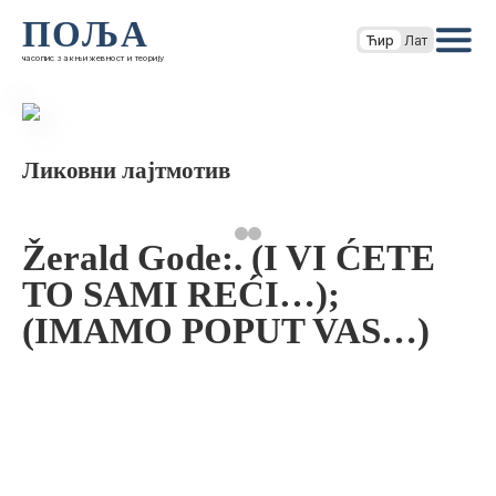
ПОЉА
Ћир
Лат
часопис за књижевност и теорију
Ликовни лајтмотив
Žerald Gode:. (I VI ĆETE
TO SAMI REĆI…);
(IMAMO POPUT VAS…)