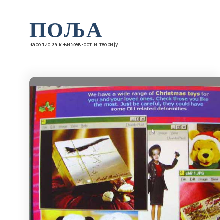
ПОЉА
часопис за књижевност и теорију