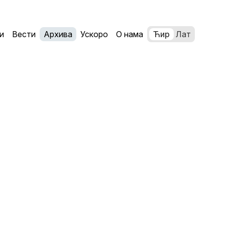
и
Вести
Архива
Ускоро
О нама
Ћир
Лат