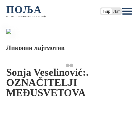
ПОЉА
Ћир
Лат
часопис за књижевност и теорију
Ликовни лајтмотив
Sonja Veselinović:.
OZNAČITELJI
MEĐUSVETOVA