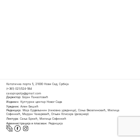
Католичка порта 5, 21000 Нови Сад, Србија
(+381) 021/524-584
casopispolja@gmail.com
Директор:
Бојан Панаотовић
Издавач:
Културни центар Новог Сада
Уредник:
Ален Бешић
Редакција:
Маја Ердељанин (ликовна уредница), Соња Веселиновић, Милица
Софинкић, Марјан Чакаревић, Огњен Клисара (дизајнер)
Лектура:
Сања Бркић, Милица Софинкић
Администрација и пласман:
Редакција