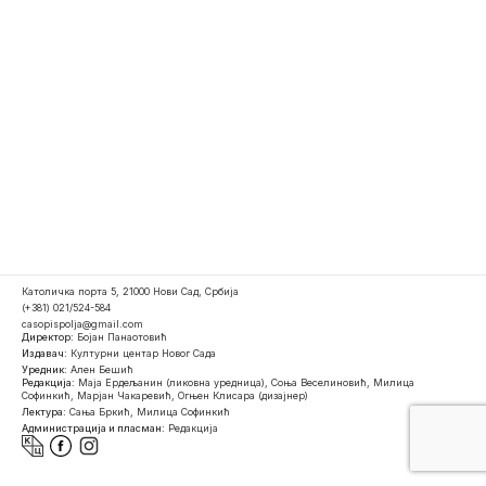
Католичка порта 5, 21000 Нови Сад, Србија
(+381) 021/524-584
casopispolja@gmail.com
Директор:
Бојан Панаотовић
Издавач:
Културни центар Новог Сада
Уредник:
Ален Бешић
Редакција:
Маја Ердељанин (ликовна уредница), Соња Веселиновић, Милица
Софинкић, Марјан Чакаревић, Огњен Клисара (дизајнер)
Лектура:
Сања Бркић, Милица Софинкић
Администрација и пласман:
Редакција