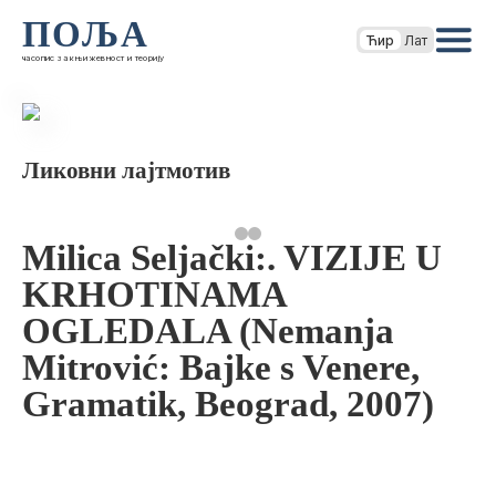
ПОЉА
Ћир
Лат
часопис за књижевност и теорију
Ликовни лајтмотив
Milica Seljački:. VIZIJE U
KRHOTINAMA
OGLEDALA (Nemanja
Mitrović: Bajke s Venere,
Gramatik, Beograd, 2007)