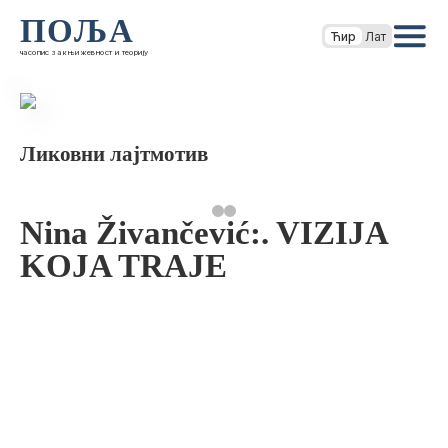
ПОЉА
Ћир
Лат
часопис за књижевност и теорију
Ликовни лајтмотив
Nina Živančević:. VIZIJA
KOJA TRAJE