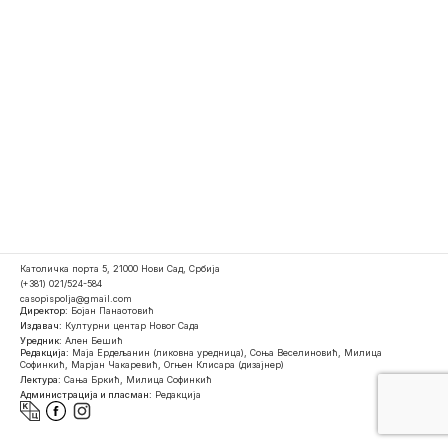
Католичка порта 5, 21000 Нови Сад, Србија
(+381) 021/524-584
casopispolja@gmail.com
Директор:
Бојан Панаотовић
Издавач:
Културни центар Новог Сада
Уредник:
Ален Бешић
Редакција:
Маја Ердељанин (ликовна уредница), Соња Веселиновић, Милица
Софинкић, Марјан Чакаревић, Огњен Клисара (дизајнер)
Лектура:
Сања Бркић, Милица Софинкић
Администрација и пласман:
Редакција