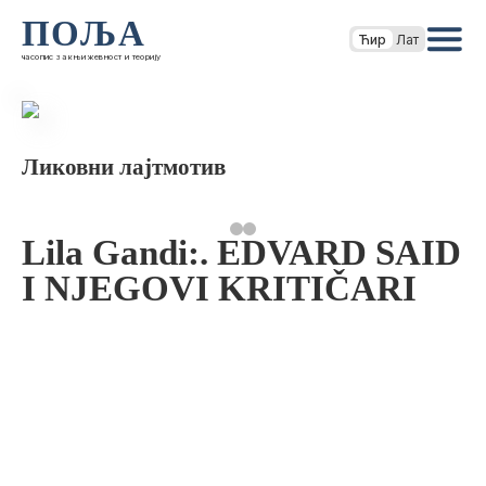
ПОЉА
Ћир
Лат
часопис за књижевност и теорију
Ликовни лајтмотив
Lila Gandi:. EDVARD SAID
I NJEGOVI KRITIČARI