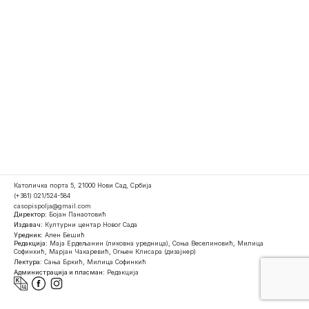
Католичка порта 5, 21000 Нови Сад, Србија
(+381) 021/524-584
casopispolja@gmail.com
Директор:
Бојан Панаотовић
Издавач:
Културни центар Новог Сада
Уредник:
Ален Бешић
Редакција:
Маја Ердељанин (ликовна уредница), Соња Веселиновић, Милица
Софинкић, Марјан Чакаревић, Огњен Клисара (дизајнер)
Лектура:
Сања Бркић, Милица Софинкић
Администрација и пласман:
Редакција