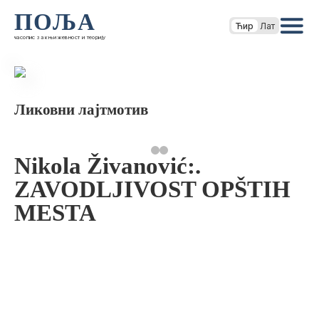
ПОЉА
Ћир
Лат
часопис за књижевност и теорију
Ликовни лајтмотив
Nikola Živanović:.
ZAVODLJIVOST OPŠTIH
MESTA