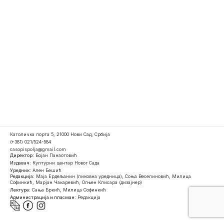
Католичка порта 5, 21000 Нови Сад, Србија
(+381) 021/524-584
casopispolja@gmail.com
Директор:
Бојан Панаотовић
Издавач:
Културни центар Новог Сада
Уредник:
Ален Бешић
Редакција:
Маја Ердељанин (ликовна уредница), Соња Веселиновић, Милица
Софинкић, Марјан Чакаревић, Огњен Клисара (дизајнер)
Лектура:
Сања Бркић, Милица Софинкић
Администрација и пласман:
Редакција