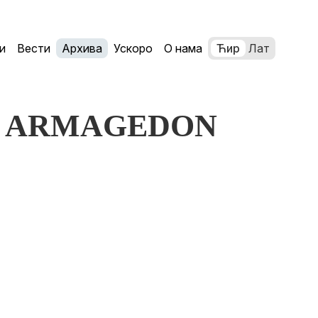
и
Вести
Архива
Ускоро
О нама
Ћир
Лат
c:. ARMAGEDON