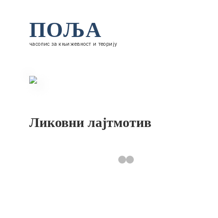
ПОЉА
часопис за књижевност и теорију
Ликовни лајтмотив