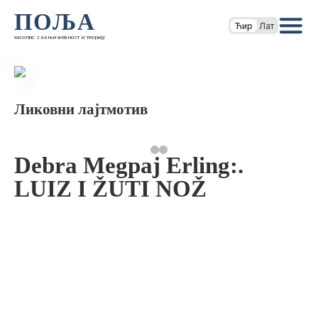
ПОЉА
Ћир
Лат
часопис за књижевност и теорију
Ликовни лајтмотив
Debra Megpaj Erling:.
LUIZ I ŽUTI NOŽ