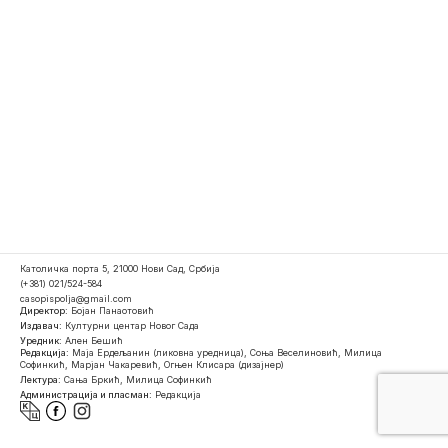
Католичка порта 5, 21000 Нови Сад, Србија
(+381) 021/524-584
casopispolja@gmail.com
Директор:
Бојан Панаотовић
Издавач:
Културни центар Новог Сада
Уредник:
Ален Бешић
Редакција:
Маја Ердељанин (ликовна уредница), Соња Веселиновић, Милица
Софинкић, Марјан Чакаревић, Огњен Клисара (дизајнер)
Лектура:
Сања Бркић, Милица Софинкић
Администрација и пласман:
Редакција