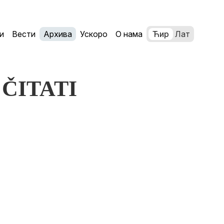
и
Вести
Архива
Ускоро
О нама
Ћир
Лат
 ČITATI