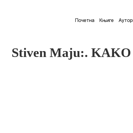
Почетна
Књиге
Аутор
Stiven Maju:. KAKO