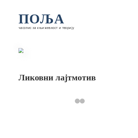
ПОЉА
часопис за књижевност и теорију
Ликовни лајтмотив