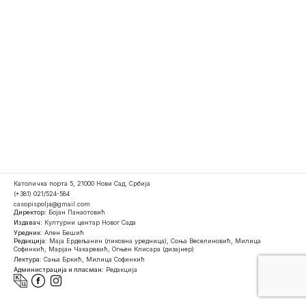
Католичка порта 5, 21000 Нови Сад, Србија
(+381) 021/524-584
casopispolja@gmail.com
Директор:
Бојан Панаотовић
Издавач:
Културни центар Новог Сада
Уредник:
Ален Бешић
Редакција:
Маја Ердељанин (ликовна уредница), Соња Веселиновић, Милица
Софинкић, Марјан Чакаревић, Огњен Клисара (дизајнер)
Лектура:
Сања Бркић, Милица Софинкић
Администрација и пласман:
Редакција