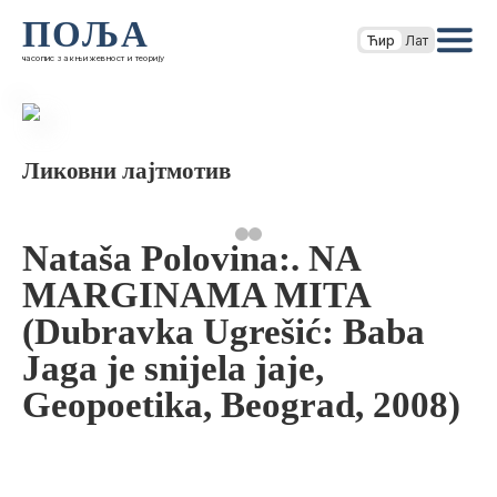
ПОЉА
Ћир
Лат
часопис за књижевност и теорију
Ликовни лајтмотив
Nataša Polovina:. NA
MARGINAMA MITA
(Dubravka Ugrešić: Baba
Jaga je snijela jaje,
Geopoetika, Beograd, 2008)