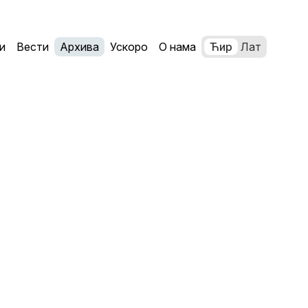
и
Вести
Архива
Ускоро
О нама
Ћир
Лат