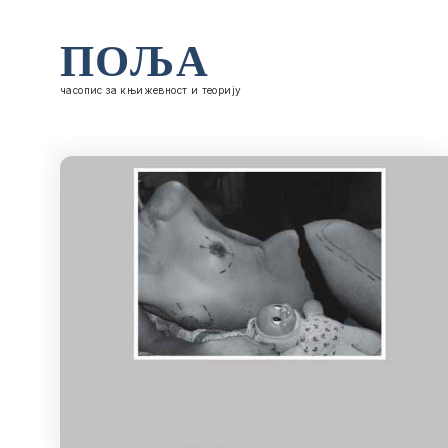
ПОЉА
часопис за књижевност и теорију