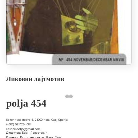
Ликовни лајтмотив
polja 454
Католичка порта 5, 21000 Нови Сад, Србија
(+381) 021/524-584
casopispolja@gmail.com
Директор:
Бојан Панаотовић
Издавач:
Културни центар Новог Сада