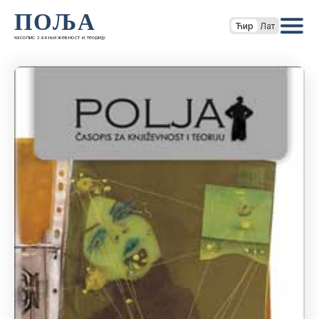
ПОЉА
Ћир
Лат
часопис за књижевност и теорију