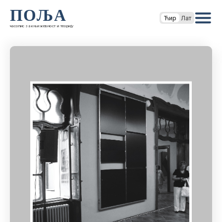
ПОЉА
Ћир
Лат
часопис за књижевност и теорију