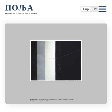
ПОЉА
Ћир
Лат
часопис за књижевност и теорију