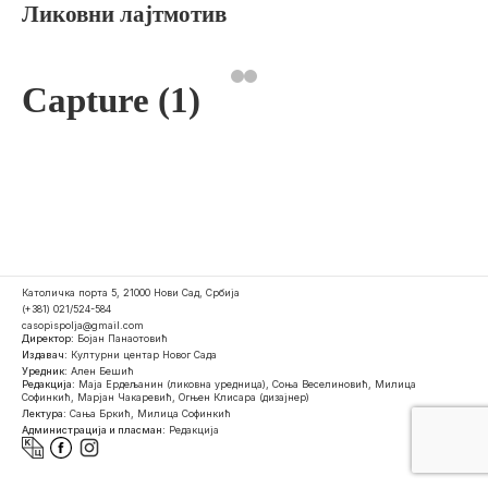
Ликовни лајтмотив
Capture (1)
Католичка порта 5, 21000 Нови Сад, Србија
(+381) 021/524-584
casopispolja@gmail.com
Директор:
Бојан Панаотовић
Издавач:
Културни центар Новог Сада
Уредник:
Ален Бешић
Редакција:
Маја Ердељанин (ликовна уредница), Соња Веселиновић, Милица
Софинкић, Марјан Чакаревић, Огњен Клисара (дизајнер)
Лектура:
Сања Бркић, Милица Софинкић
Администрација и пласман:
Редакција