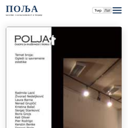
ПОЉА
Ћир
Лат
часопис за књижевност и теорију