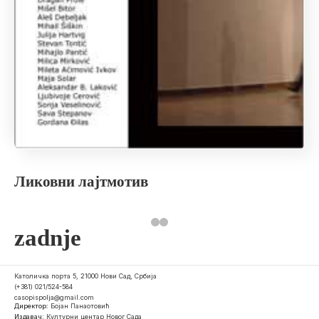
Ликовни лајтмотив
zadnje
Католичка порта 5, 21000 Нови Сад, Србија
(+381) 021/524-584
casopispolja@gmail.com
Директор:
Бојан Панаотовић
Издавач:
Културни центар Новог Сада