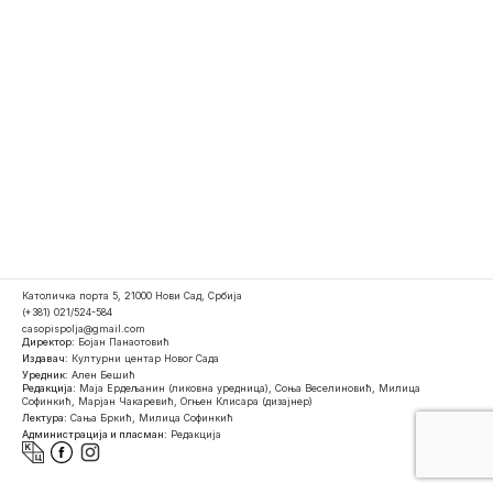
Католичка порта 5, 21000 Нови Сад, Србија
(+381) 021/524-584
casopispolja@gmail.com
Директор:
Бојан Панаотовић
Издавач:
Културни центар Новог Сада
Уредник:
Ален Бешић
Редакција:
Маја Ердељанин (ликовна уредница), Соња Веселиновић, Милица
Софинкић, Марјан Чакаревић, Огњен Клисара (дизајнер)
Лектура:
Сања Бркић, Милица Софинкић
Администрација и пласман:
Редакција