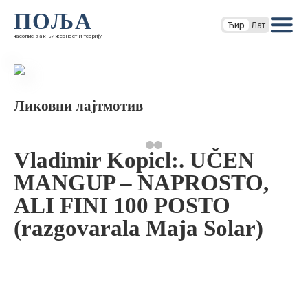
ПОЉА
Ћир
Лат
часопис за књижевност и теорију
Ликовни лајтмотив
Vladimir Kopicl:. UČEN
MANGUP – NAPROSTO,
ALI FINI 100 POSTO
(razgovarala Maja Solar)