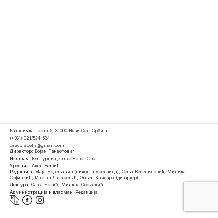
Католичка порта 5, 21000 Нови Сад, Србија
(+381) 021/524-584
casopispolja@gmail.com
Директор:
Бојан Панаотовић
Издавач:
Културни центар Новог Сада
Уредник:
Ален Бешић
Редакција:
Маја Ердељанин (ликовна уредница), Соња Веселиновић, Милица
Софинкић, Марјан Чакаревић, Огњен Клисара (дизајнер)
Лектура:
Сања Бркић, Милица Софинкић
Администрација и пласман:
Редакција