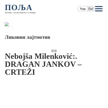
ПОЉА
Ћир
Лат
часопис за књижевност и теорију
Ликовни лајтмотив
Nebojša Milenković:.
DRAGAN JANKOV –
CRTEŽI