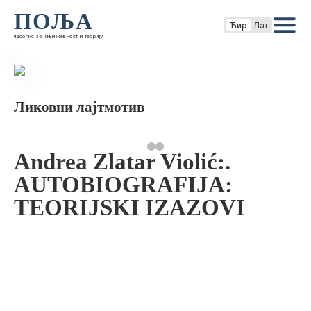
ПОЉА
Ћир
Лат
часопис за књижевност и теорију
Ликовни лајтмотив
Andrea Zlatar Violić:.
AUTOBIOGRAFIJA:
TEORIJSKI IZAZOVI