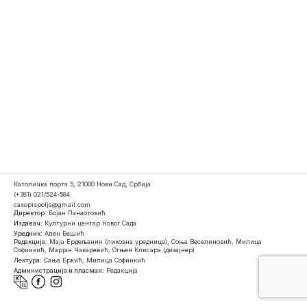
Католичка порта 5, 21000 Нови Сад, Србија
(+381) 021/524-584
casopispolja@gmail.com
Директор:
Бојан Панаотовић
Издавач:
Културни центар Новог Сада
Уредник:
Ален Бешић
Редакција:
Маја Ердељанин (ликовна уредница), Соња Веселиновић, Милица
Софинкић, Марјан Чакаревић, Огњен Клисара (дизајнер)
Лектура:
Сања Бркић, Милица Софинкић
Администрација и пласман:
Редакција