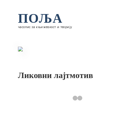
ПОЉА
часопис за књижевност и теорију
Ликовни лајтмотив