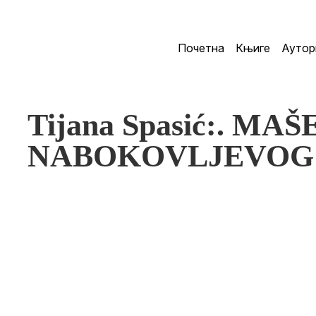
Почетна
Књиге
Аутор
Tijana Spasić:. M
NABOKOVLJEVOG