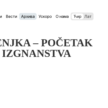
и
Вести
Архива
Ускоро
О нама
Ћир
Лат
AŠENJKA – POČETAK
 IZGNANSTVA