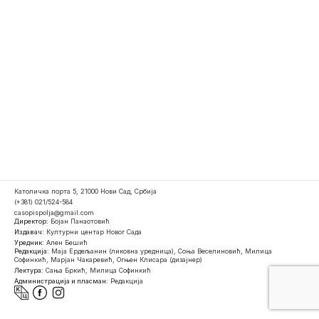
Католичка порта 5, 21000 Нови Сад, Србија
(+381) 021/524-584
casopispolja@gmail.com
Директор:
Бојан Панаотовић
Издавач:
Културни центар Новог Сада
Уредник:
Ален Бешић
Редакција:
Маја Ердељанин (ликовна уредница), Соња Веселиновић, Милица
Софинкић, Марјан Чакаревић, Огњен Клисара (дизајнер)
Лектура:
Сања Бркић, Милица Софинкић
Администрација и пласман:
Редакција