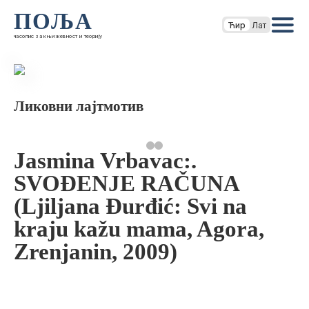
ПОЉА
Ћир
Лат
часопис за књижевност и теорију
Ликовни лајтмотив
Jasmina Vrbavac:.
SVOĐENJE RAČUNA
(Ljiljana Đurđić: Svi na
kraju kažu mama, Agora,
Zrenjanin, 2009)