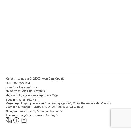
Католичка порта 5, 21000 Нови Сад, Србија
(+381) 021/524-584
casopispolja@gmail.com
Директор:
Бојан Панаотовић
Издавач:
Културни центар Новог Сада
Уредник:
Ален Бешић
Редакција:
Маја Ердељанин (ликовна уредница), Соња Веселиновић, Милица
Софинкић, Марјан Чакаревић, Огњен Клисара (дизајнер)
Лектура:
Сања Бркић, Милица Софинкић
Администрација и пласман:
Редакција