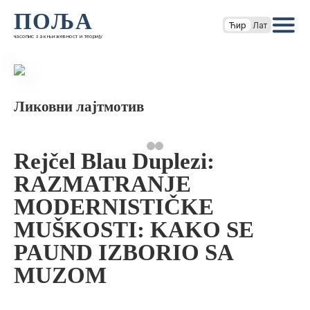
ПОЉА
Ћир
Лат
часопис за књижевност и теорију
Ликовни лајтмотив
Rejčel Blau Duplezi:
RAZMATRANJE
MODERNISTIČKE
MUŠKOSTI: KAKO SE
PAUND IZBORIO SA
MUZOM