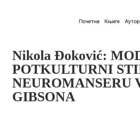
Почетна
Књиге
Аутор
Nikola Đoković: MO
POTKULTURNI STI
NEUROMANSERU V
GIBSONA