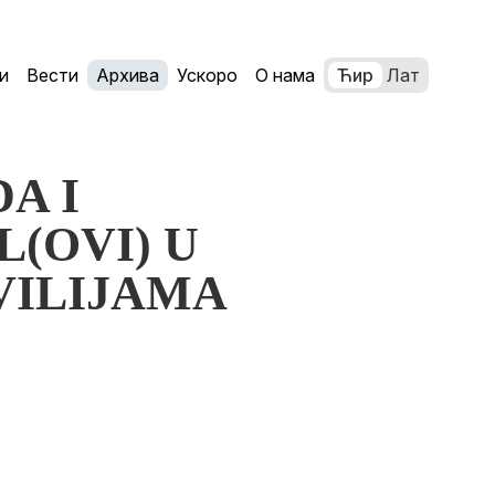
и
Вести
Архива
Ускоро
О нама
Ћир
Лат
DA I
L(OVI) U
ILIJAMA