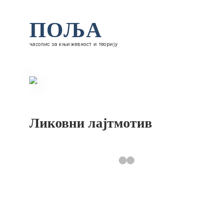
ПОЉА
часопис за књижевност и теорију
Ликовни лајтмотив