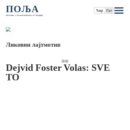
ПОЉА
Ћир
Лат
часопис за књижевност и теорију
Ликовни лајтмотив
Dejvid Foster Volas: SVE
TO