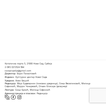
Католичка порта 5, 21000 Нови Сад, Србија
(+381) 021/524-584
casopispolja@gmail.com
Директор:
Бојан Панаотовић
Издавач:
Културни центар Новог Сада
Уредник:
Ален Бешић
Редакција:
Маја Ердељанин (ликовна уредница), Соња Веселиновић, Милица
Софинкић, Марјан Чакаревић, Огњен Клисара (дизајнер)
Лектура:
Сања Бркић, Милица Софинкић
Администрација и пласман:
Редакција