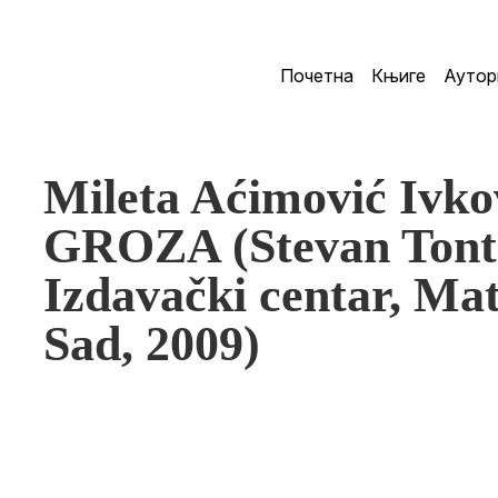
Почетна
Књиге
Аутор
Mileta Aćimović Ivk
GROZA (Stevan Tontić
Izdavački centar, Mat
Sad, 2009)