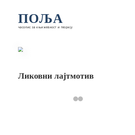
ПОЉА
часопис за књижевност и теорију
Ликовни лајтмотив