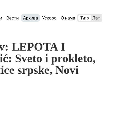
и
Вести
Архива
Ускоро
О нама
Ћир
Лат
ov: LEPOTA I
: Sveto i prokleto,
ice srpske, Novi