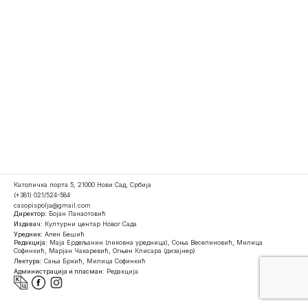
Католичка порта 5, 21000 Нови Сад, Србија
(+381) 021/524-584
casopispolja@gmail.com
Директор:
Бојан Панаотовић
Издавач:
Културни центар Новог Сада
Уредник:
Ален Бешић
Редакција:
Маја Ердељанин (ликовна уредница), Соња Веселиновић, Милица
Софинкић, Марјан Чакаревић, Огњен Клисара (дизајнер)
Лектура:
Сања Бркић, Милица Софинкић
Администрација и пласман:
Редакција