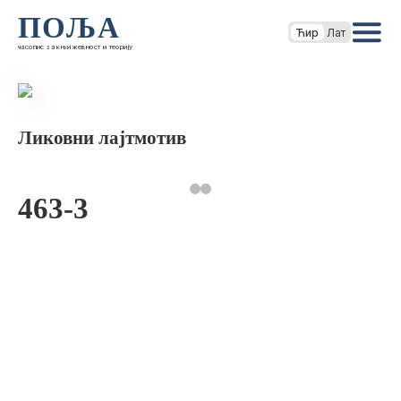
ПОЉА
Ћир
Лат
часопис за књижевност и теорију
Ликовни лајтмотив
463-3