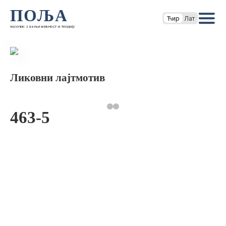
ПОЉА
Ћир
Лат
часопис за књижевност и теорију
Ликовни лајтмотив
463-5