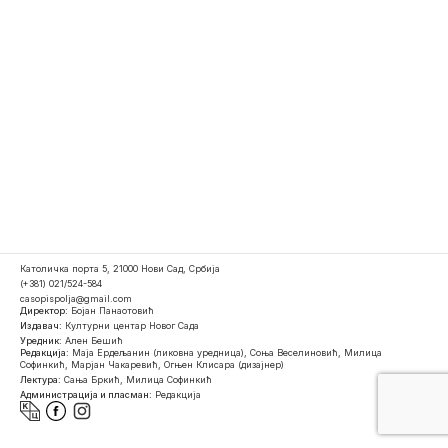
Католичка порта 5, 21000 Нови Сад, Србија
(+381) 021/524-584
casopispolja@gmail.com
Директор:
Бојан Панаотовић
Издавач:
Културни центар Новог Сада
Уредник:
Ален Бешић
Редакција:
Маја Ердељанин (ликовна уредница), Соња Веселиновић, Милица
Софинкић, Марјан Чакаревић, Огњен Клисара (дизајнер)
Лектура:
Сања Бркић, Милица Софинкић
Администрација и пласман:
Редакција