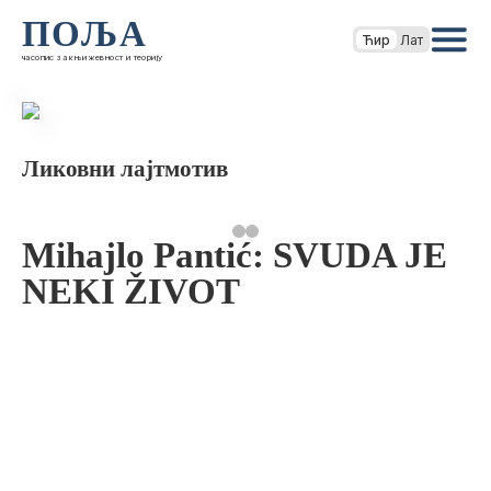
ПОЉА
Ћир
Лат
часопис за књижевност и теорију
Ликовни лајтмотив
Mihajlo Pantić: SVUDA JE
NEKI ŽIVOT