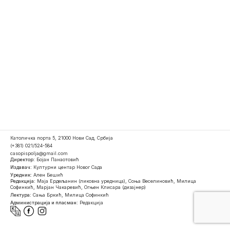
Католичка порта 5, 21000 Нови Сад, Србија
(+381) 021/524-584
casopispolja@gmail.com
Директор:
Бојан Панаотовић
Издавач:
Културни центар Новог Сада
Уредник:
Ален Бешић
Редакција:
Маја Ердељанин (ликовна уредница), Соња Веселиновић, Милица
Софинкић, Марјан Чакаревић, Огњен Клисара (дизајнер)
Лектура:
Сања Бркић, Милица Софинкић
Администрација и пласман:
Редакција