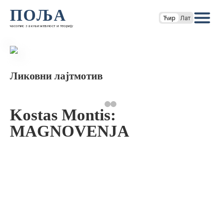
ПОЉА
Ћир
Лат
часопис за књижевност и теорију
Ликовни лајтмотив
Kostas Montis:
MAGNOVENJA