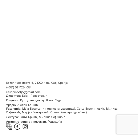
Католичка порта 5, 21000 Нови Сад, Србија
(+381) 021/524-584
casopispolja@gmail.com
Директор:
Бојан Панаотовић
Издавач:
Културни центар Новог Сада
Уредник:
Ален Бешић
Редакција:
Маја Ердељанин (ликовна уредница), Соња Веселиновић, Милица
Софинкић, Марјан Чакаревић, Огњен Клисара (дизајнер)
Лектура:
Сања Бркић, Милица Софинкић
Администрација и пласман:
Редакција