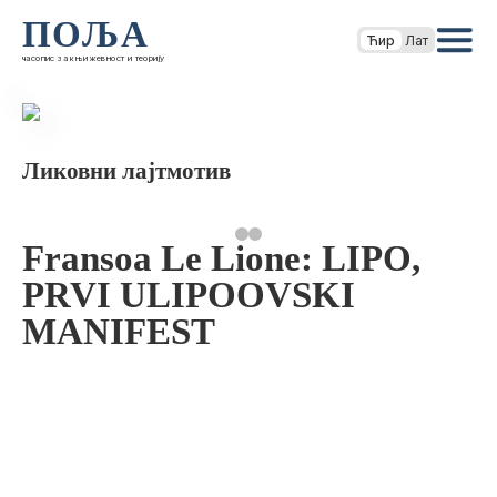
ПОЉА
Ћир
Лат
часопис за књижевност и теорију
Ликовни лајтмотив
Fransoa Le Lione: LIPO,
PRVI ULIPOOVSKI
MANIFEST