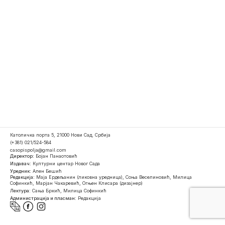
Католичка порта 5, 21000 Нови Сад, Србија
(+381) 021/524-584
casopispolja@gmail.com
Директор:
Бојан Панаотовић
Издавач:
Културни центар Новог Сада
Уредник:
Ален Бешић
Редакција:
Маја Ердељанин (ликовна уредница), Соња Веселиновић, Милица
Софинкић, Марјан Чакаревић, Огњен Клисара (дизајнер)
Лектура:
Сања Бркић, Милица Софинкић
Администрација и пласман:
Редакција