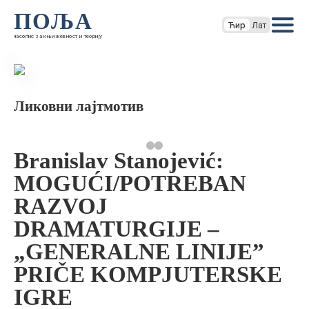
ПОЉА
Ћир
Лат
часопис за књижевност и теорију
Ликовни лајтмотив
Branislav Stanojević:
MOGUĆI/POTREBAN
RAZVOJ
DRAMATURGIJE –
„GENERALNE LINIJE”
PRIČE KOMPJUTERSKE
IGRE