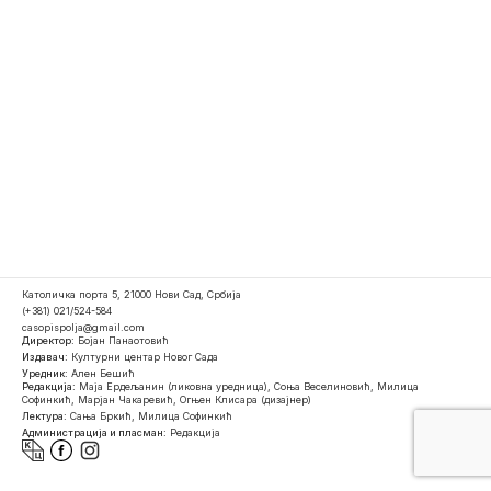
Католичка порта 5, 21000 Нови Сад, Србија
(+381) 021/524-584
casopispolja@gmail.com
Директор:
Бојан Панаотовић
Издавач:
Културни центар Новог Сада
Уредник:
Ален Бешић
Редакција:
Маја Ердељанин (ликовна уредница), Соња Веселиновић, Милица
Софинкић, Марјан Чакаревић, Огњен Клисара (дизајнер)
Лектура:
Сања Бркић, Милица Софинкић
Администрација и пласман:
Редакција