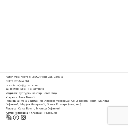
Католичка порта 5, 21000 Нови Сад, Србија
(+381) 021/524-584
casopispolja@gmail.com
Директор:
Бојан Панаотовић
Издавач:
Културни центар Новог Сада
Уредник:
Ален Бешић
Редакција:
Маја Ердељанин (ликовна уредница), Соња Веселиновић, Милица
Софинкић, Марјан Чакаревић, Огњен Клисара (дизајнер)
Лектура:
Сања Бркић, Милица Софинкић
Администрација и пласман:
Редакција