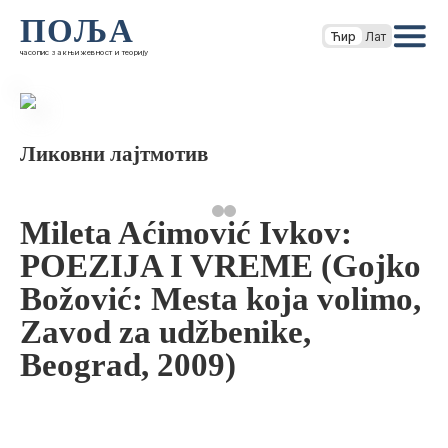
ПОЉА
Ћир
Лат
часопис за књижевност и теорију
Ликовни лајтмотив
Mileta Aćimović Ivkov:
POEZIJA I VREME (Gojko
Božović: Mesta koja volimo,
Zavod za udžbenike,
Beograd, 2009)