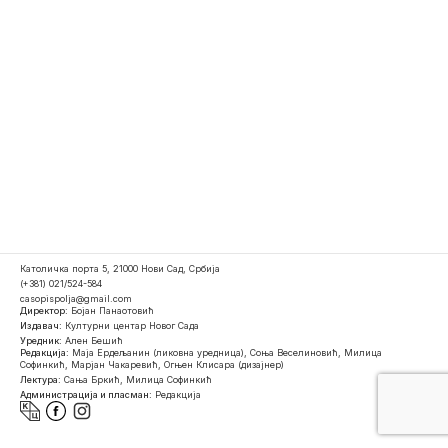
Католичка порта 5, 21000 Нови Сад, Србија
(+381) 021/524-584
casopispolja@gmail.com
Директор:
Бојан Панаотовић
Издавач:
Културни центар Новог Сада
Уредник:
Ален Бешић
Редакција:
Маја Ердељанин (ликовна уредница), Соња Веселиновић, Милица
Софинкић, Марјан Чакаревић, Огњен Клисара (дизајнер)
Лектура:
Сања Бркић, Милица Софинкић
Администрација и пласман:
Редакција