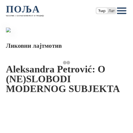
ПОЉА
Ћир
Лат
часопис за књижевност и теорију
Ликовни лајтмотив
Aleksandra Petrović: O
(NE)SLOBODI
MODERNOG SUBJEKTA