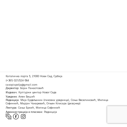
Католичка порта 5, 21000 Нови Сад, Србија
(+381) 021/524-584
casopispolja@gmail.com
Директор:
Бојан Панаотовић
Издавач:
Културни центар Новог Сада
Уредник:
Ален Бешић
Редакција:
Маја Ердељанин (ликовна уредница), Соња Веселиновић, Милица
Софинкић, Марјан Чакаревић, Огњен Клисара (дизајнер)
Лектура:
Сања Бркић, Милица Софинкић
Администрација и пласман:
Редакција