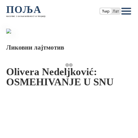
ПОЉА
Ћир
Лат
часопис за књижевност и теорију
Ликовни лајтмотив
Olivera Nedeljković:
OSMEHIVANJE U SNU