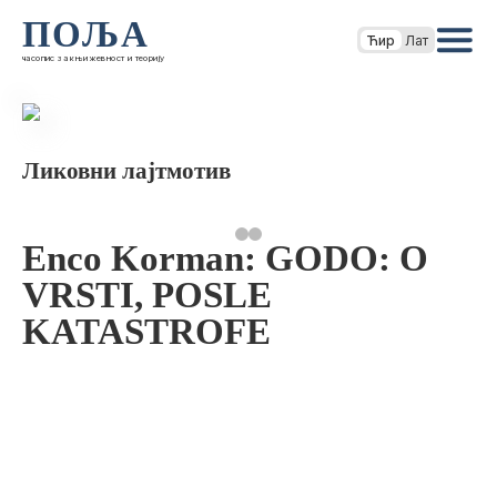
ПОЉА
Ћир
Лат
часопис за књижевност и теорију
Ликовни лајтмотив
Enco Korman: GODO: O
VRSTI, POSLE
KATASTROFE