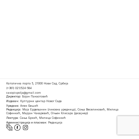
Католичка порта 5, 21000 Нови Сад, Србија
(+381) 021/524-584
casopispolja@gmail.com
Директор:
Бојан Панаотовић
Издавач:
Културни центар Новог Сада
Уредник:
Ален Бешић
Редакција:
Маја Ердељанин (ликовна уредница), Соња Веселиновић, Милица
Софинкић, Марјан Чакаревић, Огњен Клисара (дизајнер)
Лектура:
Сања Бркић, Милица Софинкић
Администрација и пласман:
Редакција