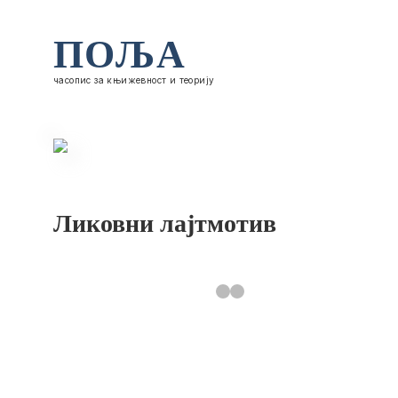
ПОЉА
часопис за књижевност и теорију
Ликовни лајтмотив