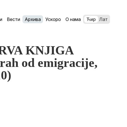
и
Вести
Архива
Ускоро
О нама
Ћир
Лат
 PRVA KNJIGA
rah od emigracije,
0)