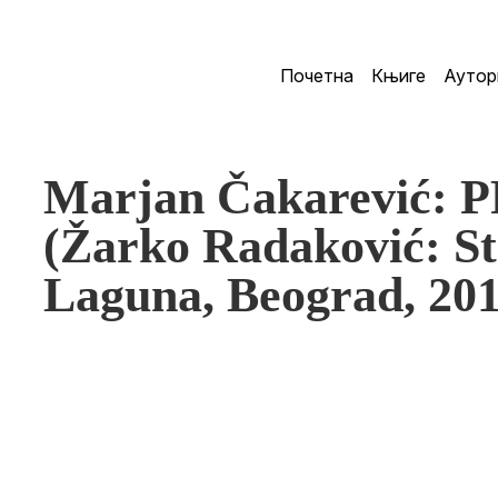
Почетна
Књиге
Аутор
Marjan Čakarević:
(Žarko Radaković: St
Laguna, Beograd, 201