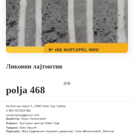
Ликовни лајтмотив
polja 468
Католичка порта 5, 21000 Нови Сад, Србија
(+381) 021/524-584
casopispolja@gmail.com
Директор:
Бојан Панаотовић
Издавач:
Културни центар Новог Сада
Уредник:
Ален Бешић
Редакција:
Маја Ердељанин (ликовна уредница), Соња Веселиновић, Милица