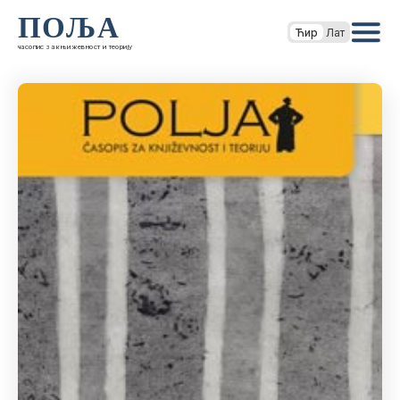
ПОЉА
Ћир
Лат
часопис за књижевност и теорију