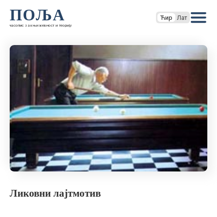
ПОЉА
Ћир
Лат
часопис за књижевност и теорију
Ликовни лајтмотив