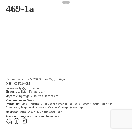
469-1a
Католичка порта 5, 21000 Нови Сад, Србија
(+381) 021/524-584
casopispolja@gmail.com
Директор:
Бојан Панаотовић
Издавач:
Културни центар Новог Сада
Уредник:
Ален Бешић
Редакција:
Маја Ердељанин (ликовна уредница), Соња Веселиновић, Милица
Софинкић, Марјан Чакаревић, Огњен Клисара (дизајнер)
Лектура:
Сања Бркић, Милица Софинкић
Администрација и пласман:
Редакција