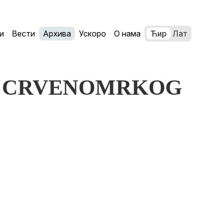
и
Вести
Архива
Ускоро
О нама
Ћир
Лат
JNA CRVENOMRKOG