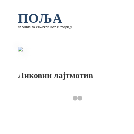
ПОЉА
часопис за књижевност и теорију
Ликовни лајтмотив