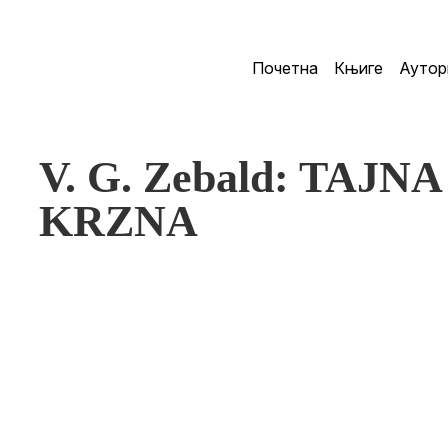
Почетна
Књиге
Аутор
V. G. Zebald: TA
KRZNA