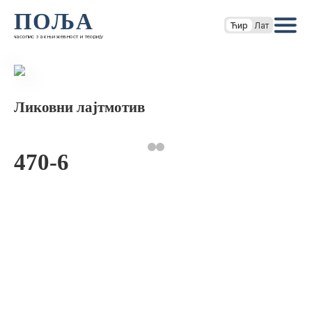
ПОЉА
Ћир
Лат
часопис за књижевност и теорију
Ликовни лајтмотив
470-6