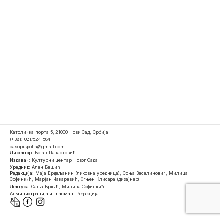
Католичка порта 5, 21000 Нови Сад, Србија
(+381) 021/524-584
casopispolja@gmail.com
Директор:
Бојан Панаотовић
Издавач:
Културни центар Новог Сада
Уредник:
Ален Бешић
Редакција:
Маја Ердељанин (ликовна уредница), Соња Веселиновић, Милица
Софинкић, Марјан Чакаревић, Огњен Клисара (дизајнер)
Лектура:
Сања Бркић, Милица Софинкић
Администрација и пласман:
Редакција