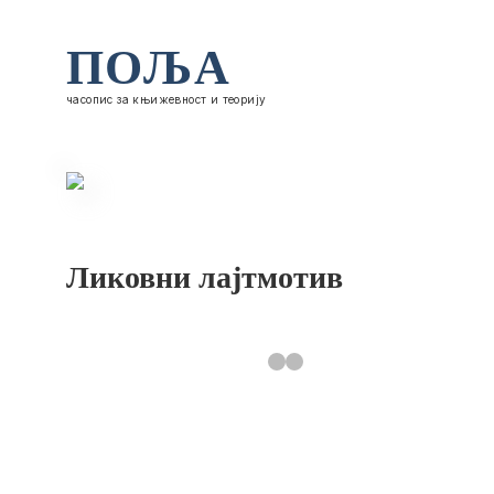
ПОЉА
часопис за књижевност и теорију
Ликовни лајтмотив