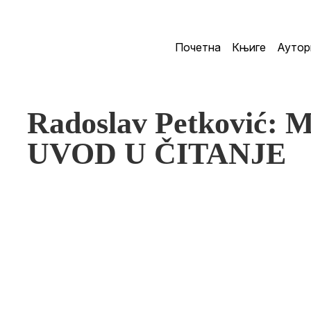
Почетна
Књиге
Аутор
Radoslav Petković
UVOD U ČITANJE