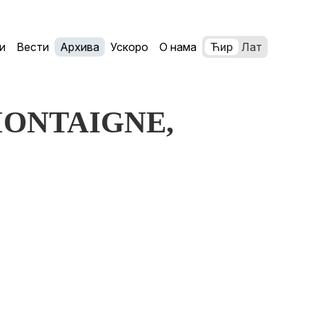
и
Вести
Архива
Ускоро
О нама
Ћир
Лат
: MONTAIGNE,