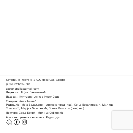
Католичка порта 5, 21000 Нови Сад, Србија
(+381) 021/524-584
casopispolja@gmail.com
Директор:
Бојан Панаотовић
Издавач:
Културни центар Новог Сада
Уредник:
Ален Бешић
Редакција:
Маја Ердељанин (ликовна уредница), Соња Веселиновић, Милица
Софинкић, Марјан Чакаревић, Огњен Клисара (дизајнер)
Лектура:
Сања Бркић, Милица Софинкић
Администрација и пласман:
Редакција