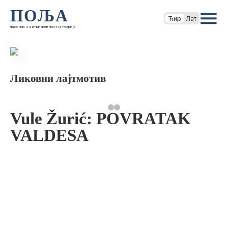
ПОЉА
Ћир
Лат
часопис за књижевност и теорију
Ликовни лајтмотив
Vule Žurić: POVRATAK
VALDESA