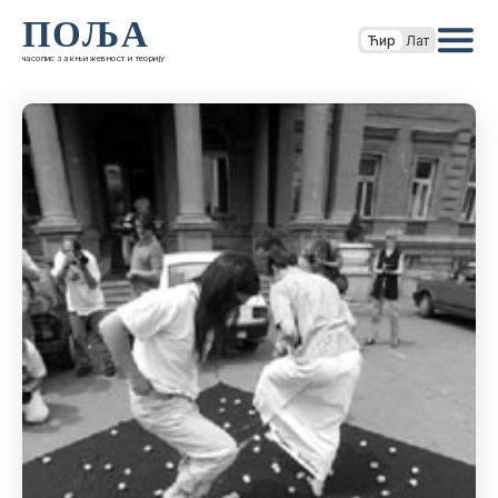
ПОЉА
Ћир
Лат
часопис за књижевност и теорију