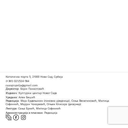
Католичка порта 5, 21000 Нови Сад, Србија
(+381) 021/524-584
casopispolja@gmail.com
Директор:
Бојан Панаотовић
Издавач:
Културни центар Новог Сада
Уредник:
Ален Бешић
Редакција:
Маја Ердељанин (ликовна уредница), Соња Веселиновић, Милица
Софинкић, Марјан Чакаревић, Огњен Клисара (дизајнер)
Лектура:
Сања Бркић, Милица Софинкић
Администрација и пласман:
Редакција