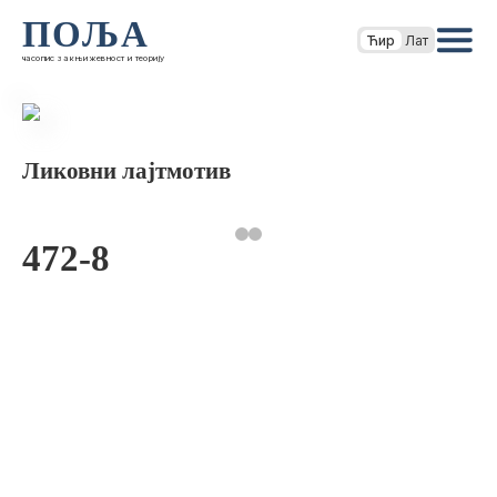
ПОЉА
Ћир
Лат
часопис за књижевност и теорију
Ликовни лајтмотив
472-8