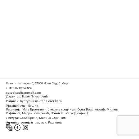
Католичка порта 5, 21000 Нови Сад, Србија
(+381) 021/524-584
casopispolja@gmail.com
Директор:
Бојан Панаотовић
Издавач:
Културни центар Новог Сада
Уредник:
Ален Бешић
Редакција:
Маја Ердељанин (ликовна уредница), Соња Веселиновић, Милица
Софинкић, Марјан Чакаревић, Огњен Клисара (дизајнер)
Лектура:
Сања Бркић, Милица Софинкић
Администрација и пласман:
Редакција