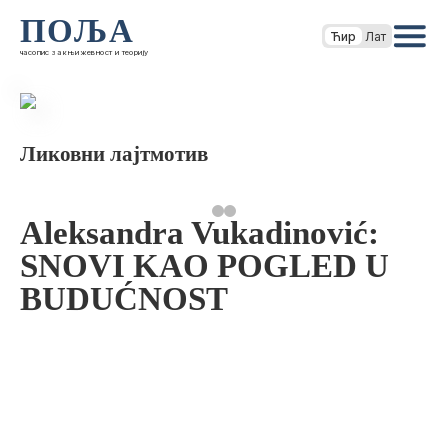
ПОЉА
Ћир
Лат
часопис за књижевност и теорију
Ликовни лајтмотив
Aleksandra Vukadinović:
SNOVI KAO POGLED U
BUDUĆNOST