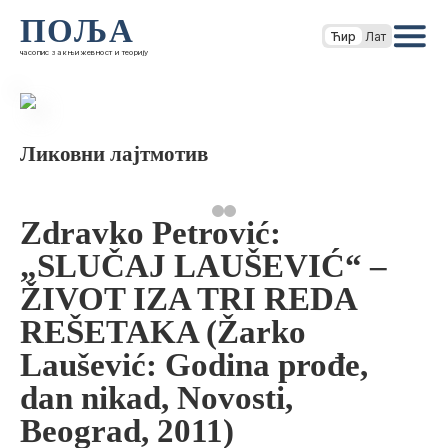
ПОЉА
Ћир
Лат
часопис за књижевност и теорију
Ликовни лајтмотив
Zdravko Petrović:
„SLUČAJ LAUŠEVIĆ“ –
ŽIVOT IZA TRI REDA
REŠETAKA (Žarko
Laušević: Godina prođe,
dan nikad, Novosti,
Beograd, 2011)