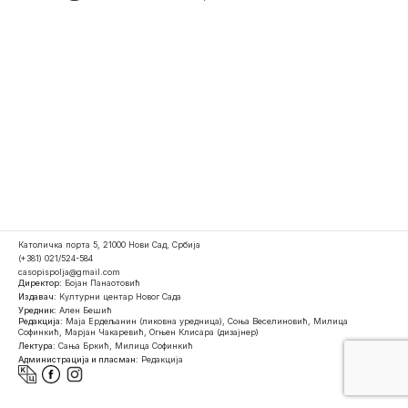
Католичка порта 5, 21000 Нови Сад, Србија
(+381) 021/524-584
casopispolja@gmail.com
Директор:
Бојан Панаотовић
Издавач:
Културни центар Новог Сада
Уредник:
Ален Бешић
Редакција:
Маја Ердељанин (ликовна уредница), Соња Веселиновић, Милица
Софинкић, Марјан Чакаревић, Огњен Клисара (дизајнер)
Лектура:
Сања Бркић, Милица Софинкић
Администрација и пласман:
Редакција