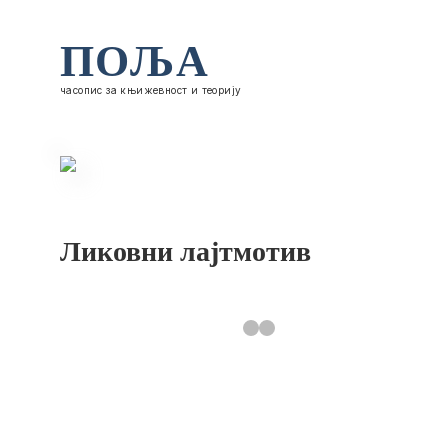
ПОЉА
часопис за књижевност и теорију
Ликовни лајтмотив