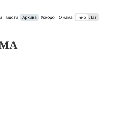
и
Вести
Архива
Ускоро
О нама
Ћир
Лат
UMA