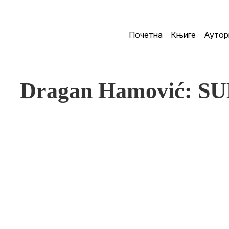
Почетна
Књиге
Аутор
Dragan Hamović: S