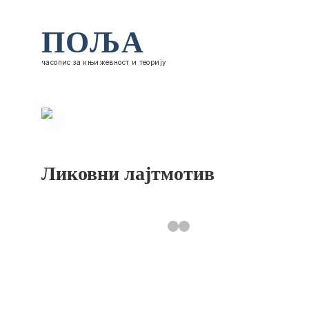
ПОЉА
часопис за књижевност и теорију
Ликовни лајтмотив