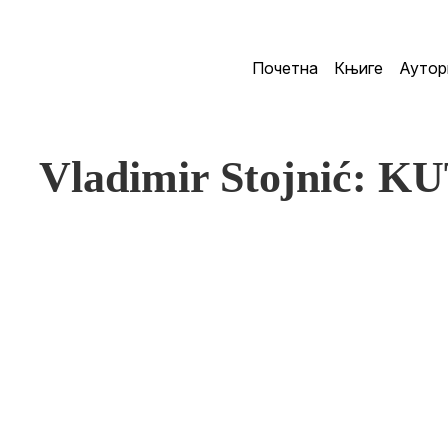
Почетна
Књиге
Аутор
Vladimir Stojnić: K