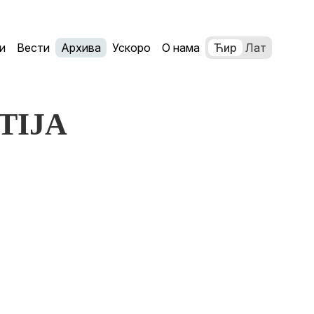
и
Вести
Архива
Ускоро
О нама
Ћир
Лат
UTIJA