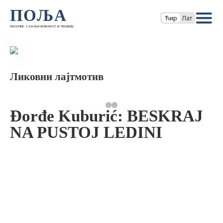
ПОЉА
Ћир
Лат
часопис за књижевност и теорију
Ликовни лајтмотив
Đorđe Kuburić: BESKRAJ
NA PUSTOJ LEDINI