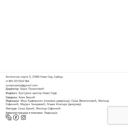
Католичка порта 5, 21000 Нови Сад, Србија
(+381) 021/524-584
casopispolja@gmail.com
Директор:
Бојан Панаотовић
Издавач:
Културни центар Новог Сада
Уредник:
Ален Бешић
Редакција:
Маја Ердељанин (ликовна уредница), Соња Веселиновић, Милица
Софинкић, Марјан Чакаревић, Огњен Клисара (дизајнер)
Лектура:
Сања Бркић, Милица Софинкић
Администрација и пласман:
Редакција