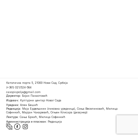
Католичка порта 5, 21000 Нови Сад, Србија
(+381) 021/524-584
casopispolja@gmail.com
Директор:
Бојан Панаотовић
Издавач:
Културни центар Новог Сада
Уредник:
Ален Бешић
Редакција:
Маја Ердељанин (ликовна уредница), Соња Веселиновић, Милица
Софинкић, Марјан Чакаревић, Огњен Клисара (дизајнер)
Лектура:
Сања Бркић, Милица Софинкић
Администрација и пласман:
Редакција