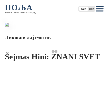
ПОЉА
Ћир
Лат
часопис за књижевност и теорију
Ликовни лајтмотив
Šejmas Hini: ZNANI SVET